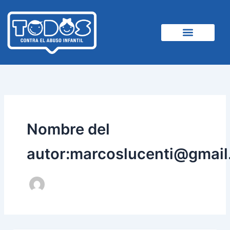
Ir
al
contenido
Nombre del
autor:marcoslucenti@gmai